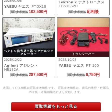
2026/01/08
Tektronix テクトロニクス
TBS1052C
YAESU ヤエス
FTDX10
102,500円
応相談
買取参考価格
買取参考価格
ベクトル信号発生器 シグナルジェ
ネレーター
トランシーバー
2025/12/22
2025/10/08
Agilent アジレント
YAESU ヤエス
FT-100
N5182A
287,500円
6,750円
買取参考価格
買取参考価格
表示している価格は買取参考価格です。 買取参考価格は、商品の状態・付属品
の有無・市場相場等により変動します。
買取実績をもっと見る