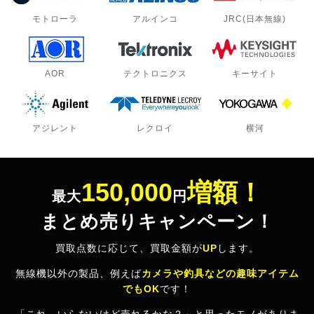
モトローラ
アルインコ
JRC(日本無線)
AOR
テクトロニクス
キーサイト
アジレント
レクロイ
横河
150,000
増額！
最大
円
まとめ売りキャンペーン！
買取点数に応じて、買取金額が
UP
します。
無線機以外の製品、例えば
カメラや釣具などの趣味アイテム
でもOK
です！